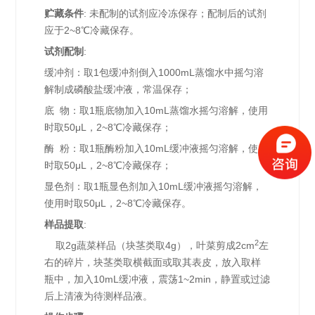
贮藏条件
: 未配制的试剂应冷冻保存；配制后的试剂
应于2~8℃冷藏保存。
试剂配制
:
缓冲剂：取1包缓冲剂倒入1000mL蒸馏水中摇匀溶
解制成磷酸盐缓冲液，常温保存；
底 物：取1瓶底物加入10mL蒸馏水摇匀溶解，使用
时取50μL，2~8℃冷藏保存；
酶 粉：取1瓶酶粉加入10mL缓冲液摇匀溶解，使用
时取50μL，2~8℃冷藏保存；
显色剂：取1瓶显色剂加入10mL缓冲液摇匀溶解，
使用时取50μL，2~8℃冷藏保存。
样品提取
:
2
取2g蔬菜样品（块茎类取4g），叶菜剪成2cm
左
右的碎片，块茎类取横截面或取其表皮，放入取样
瓶中，加入10mL缓冲液，震荡1~2min，静置或过滤
后上清液为待测样品液。