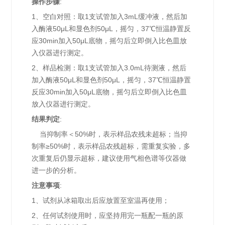
操作步骤
:
1、空白对照：取1支试管加入3mL缓冲液，然后加
入酶液50μL和显色剂50μL，摇匀，37℃恒温静置反
应30min加入50μL底物，摇匀后立即倒入比色皿放
入仪器进行测定。
2、样品检测：取1支试管加入3.0mL待测液，然后
加入酶液50μL和显色剂50μL，摇匀，37℃恒温静置
反应30min加入50μL底物，摇匀后立即倒入比色皿
放入仪器进行测定。
结果判定
:
当抑制率＜50%时，表示样品农残未超标；当抑
制率≥50%时，表示样品农残超标，需重复实验，多
次重复后仍显示超标，建议使用气相色谱等仪器做
进一步的分析。
注意事项
:
1、试剂从冰箱取出后应放置至室温再使用；
2、任何试剂使用时，应坚持用完一瓶配一瓶的原