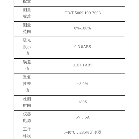
配置
测量
GB/T 5009.199-2003
标准
测量
0%-100%
范围
吸光
度示
0-3.0ABS
值
误差
≤±0.01ABS
值
重复
性差
≤3.0%
值
检测
180S
时间
仪器
5V
，
6A
电源
工作
5-40℃
，
≤85%
无冷凝
环境