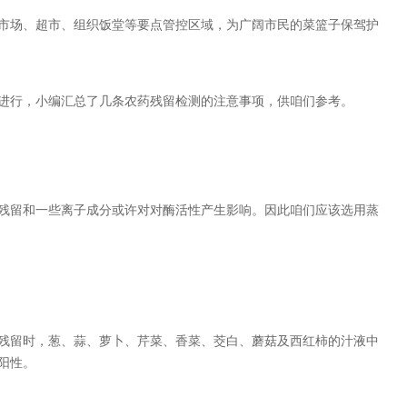
市场、超市、组织饭堂等要点管控区域，为广阔市民的菜篮子保驾护
进行，小编汇总了几条农药残留检测的注意事项，供咱们参考。
残留和一些离子成分或许对对酶活性产生影响。因此咱们应该选用蒸
。
残留时，葱、蒜、萝卜、芹菜、香菜、茭白、蘑菇及西红柿的汁液中
阳性。